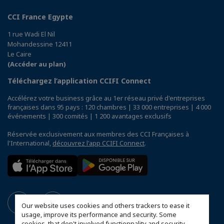
CCI France Egypte
1 rue Wadi El Nil
Mohandessine 12411
Le Caire
(Accéder au plan)
Téléchargez l’application CCIFI Connect
Accélérez votre business grâce au 1er réseau privé d'entreprises
françaises dans 95 pays : 120 chambres | 33 000 entreprises | 4 000
événements | 300 comités | 1 200 avantages exclusifs
Réservée exclusivement aux membres des CCI Françaises à
l'International,
découvrez l'app CCIFI Connect
.
Our website uses cookies and others trackers to ease it
usage, improve its performance and security. Some
cookies, that don't involved functionnality and security,