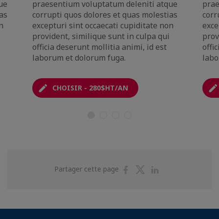
ue
praesentium voluptatum deleniti atque
prae
as
corrupti quos dolores et quas molestias
corr
n
excepturi sint occaecati cupiditate non
exce
provident, similique sunt in culpa qui
prov
officia deserunt mollitia animi, id est
offi
laborum et dolorum fuga.
labo
CHOISIR - 280$HT/AN
Partager
Partager
Partager
Partager cette page
sur
sur
sur
Facebook
Twitter
Linkedin