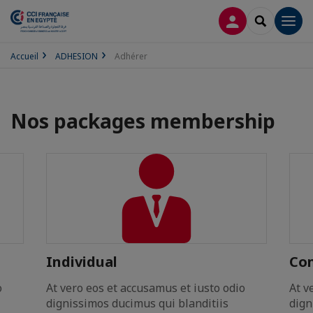
CONNEXION
RECHERCH
Men
Accueil
ADHESION
Adhérer
Nos packages membership
Individual
Co
o
At vero eos et accusamus et iusto odio
At v
dignissimos ducimus qui blanditiis
dign