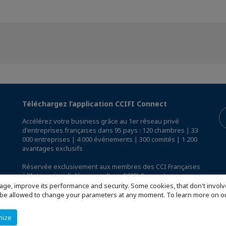
Téléchargez l’application CCIFI Connect
Accélérez votre business grâce au 1er réseau privé
d'entreprises françaises dans 95 pays : 120 chambres | 33
000 entreprises | 4 000 événements | 300 comités | 1 200
avantages exclusifs
Réservée exclusivement aux membres des CCI Françaises
à l'International,
découvrez l'app CCIFI Connect
.
age, improve its performance and security. Some cookies, that don't involv
ill be allowed to change your parameters at any moment. To learn more on
mize