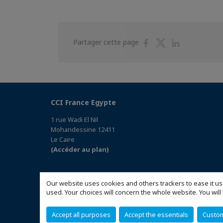
Partager
Partager
Partager
Partager cette page
sur
sur
sur
Facebook
Twitter
Linkedin
CCI France Egypte
1 rue Wadi El Nil
Mohandessine 12411
Le Caire
(Accéder au plan)
Our website uses cookies and others trackers to ease it us
used. Your choices will concern the whole website. You w
Accept all purposes
Accept the essentials
Custo