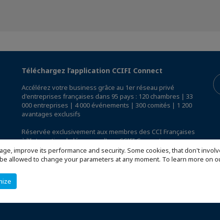
Téléchargez l’application CCIFI Connect
Accélérez votre business grâce au 1er réseau privé
d'entreprises françaises dans 95 pays : 120 chambres | 33
000 entreprises | 4 000 événements | 300 comités | 1 200
avantages exclusifs
Réservée exclusivement aux membres des CCI Françaises
à l'International,
découvrez l'app CCIFI Connect
.
age, improve its performance and security. Some cookies, that don't involv
ill be allowed to change your parameters at any moment. To learn more on
mize