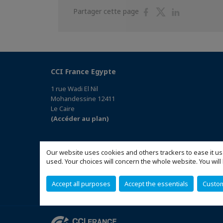
Partager
Partager
Partager
Partager cette page
sur
sur
sur
Facebook
Twitter
Linkedin
CCI France Egypte
1 rue Wadi El Nil
Mohandessine 12411
Le Caire
(Accéder au plan)
Our website uses cookies and others trackers to ease it us
used. Your choices will concern the whole website. You w
Accept all purposes
Accept the essentials
Custo