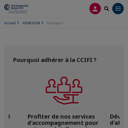
CONNEXION
RECHERCH
Men
Accueil
ADHESION
Pourquoi ?
Pourquoi adhérer à la CCIFI ?
lité
Profiter de nos services
Dévelo
e
d'accompagnement pour
d'affa