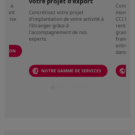
votre projet d'export
ivité à
Connecte
faisant
Concrétisez votre projet
mondial
treprise
d'implantation de votre activité à
CCI Fran
l'étranger grâce à
rentrez 
l'accompagnement de nos
grande 
experts.
francop
entrepr
CATION
dans 90 
NOTRE GAMME DE SERVICES
LA