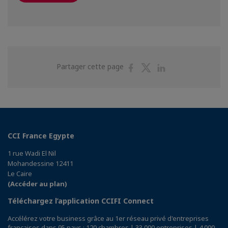
Partager
Partager
Partager
Partager cette page
sur
sur
sur
Facebook
Twitter
Linkedin
CCI France Egypte
1 rue Wadi El Nil
Mohandessine 12411
Le Caire
(Accéder au plan)
Téléchargez l’application CCIFI Connect
Accélérez votre business grâce au 1er réseau privé d'entreprises
françaises dans 95 pays : 120 chambres | 33 000 entreprises | 4 000