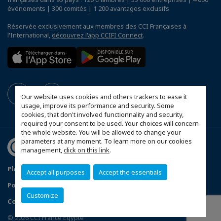
événements | 300 comités | 1 200 avantages exclusifs
Réservée exclusivement aux membres des CCI Françaises à
l'International,
découvrez l'app CCIFI Connect
.
Our website uses cookies and others trackers to ease it
usage, improve its performance and security. Some
cookies, that don't involved functionnality and security,
required your consent to be used. Your choices will concern
the whole website. You will be allowed to change your
parameters at any moment. To learn more on our cookies
management,
click on this link
.
Plan du site
Mentions légales
Accept all purposes
Accept the essentials
Politique de confidentialité
Customize
Configurer vos préférences cookies
© 2026 CCI France Egypte