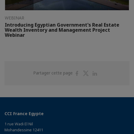
WEBINAR
Introducing Egyptian Government's Real Estate
Wealth Inventory and Management Project
Webinar
Partager
Partager
Partager
Partager cette page
sur
sur
sur
Facebook
Twitter
Linkedin
CCI France Egypte
1 rue Wadi El Nil
Mohandessine 12411