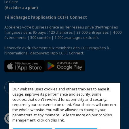
Le Caire
(Accéder au plan)
Téléchargez l’application CCIFI Connect
Accélérez votre business grâce au 1er réseau privé d'entreprises
françaises dans 95 pays : 120 chambres | 33 000 entreprises | 4 000
événements | 300 comités | 1 200 avantages exclusifs
Réservée exclusivement aux membres des CCI Françaises à
l'International,
découvrez l'app CCIFI Connect
.
Our website uses cookies and others trackers to ease it
usage, improve its performance and security. Some
cookies, that don't involved functionnality and security,
required your consent to be used. Your choices will concern
the whole website. You will be allowed to change your
parameters at any moment. To learn more on our cookies
management,
click on this link
.