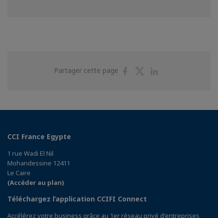
Partager
Partager
Partager
Partager cette page
sur
sur
sur
Facebook
Twitter
Linkedin
CCI France Egypte
1 rue Wadi El Nil
Mohandessine 12411
Le Caire
(Accéder au plan)
Téléchargez l’application CCIFI Connect
Accélérez votre business grâce au 1er réseau privé d'entreprises