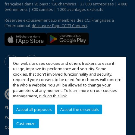
françaises dans 95 pays : 120 chambres | 33 000 entreprises | 4 000
événements | 300 comités | 1 200 avantages exclusifs
Réservée exclusivement aux membres des CCI Françaises à
l'International,
découvrez l'app CCIFI Connect
.
Our website uses cookies and others trackers to ease it
usage, improve its performance and security. Some
cookies, that don't involved functionnality and security,
required your consent to be used. Your choices will concern
the whole website. You will be allowed to change your
parameters at any moment. To learn more on our cookies
management,
click on this link
.
Plan du site
Mentions légales
Accept all purposes
Accept the essentials
Politique de confidentialité
Customize
Configurer vos préférences cookies