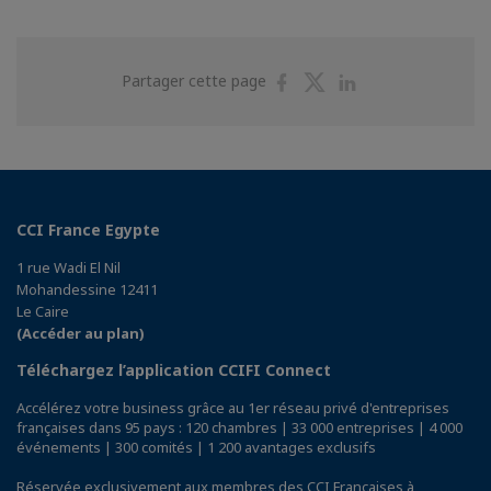
Partager
Partager
Partager
Partager cette page
sur
sur
sur
Facebook
Twitter
Linkedin
CCI France Egypte
1 rue Wadi El Nil
Mohandessine 12411
Le Caire
(Accéder au plan)
Téléchargez l’application CCIFI Connect
Accélérez votre business grâce au 1er réseau privé d'entreprises
françaises dans 95 pays : 120 chambres | 33 000 entreprises | 4 000
événements | 300 comités | 1 200 avantages exclusifs
Réservée exclusivement aux membres des CCI Françaises à