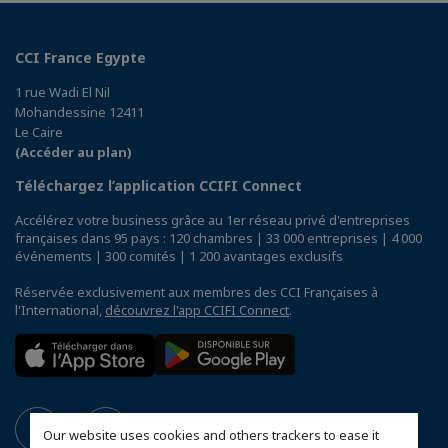
CCI France Egypte
1 rue Wadi El Nil
Mohandessine 12411
Le Caire
(Accéder au plan)
Téléchargez l’application CCIFI Connect
Accélérez votre business grâce au 1er réseau privé d'entreprises
françaises dans 95 pays : 120 chambres | 33 000 entreprises | 4 000
événements | 300 comités | 1 200 avantages exclusifs
Réservée exclusivement aux membres des CCI Françaises à
l'International,
découvrez l'app CCIFI Connect
.
Our website uses cookies and others trackers to ease it