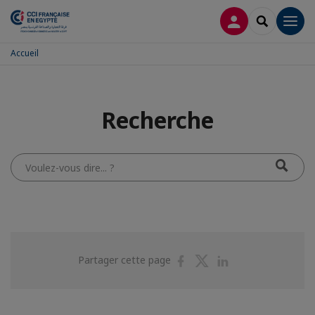
CONNEXION
RECHERCH
Men
Accueil
Recherche
Voulez-
vous
dire...
?
Partager
Partager
Partager
Partager cette page
sur
sur
sur
Facebook
Twitter
Linkedin